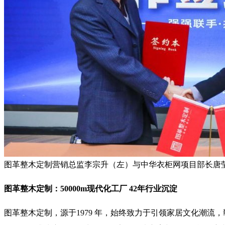
图革整木定制营销总监李宗升（左）与中华衣柜网项目部长唐
图革整木定制
：
50000m
现代化工厂
42
年行业沉淀
图革整木定制，源于1979 年，始终致力于引领家居文化潮流