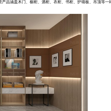
营产品涵盖木门、橱柜、酒柜、衣柜、书柜、护墙板、吊顶等一