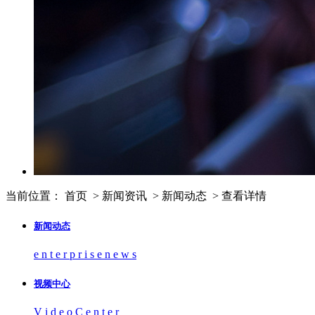
当前位置：
首页
>
新闻资讯
>
新闻动态
>
查看详情
新闻动态
e n t e r p r i s e n e w s
视频中心
V i d e o C e n t e r