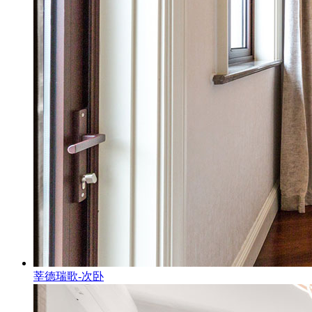
莘德瑞歌-次卧