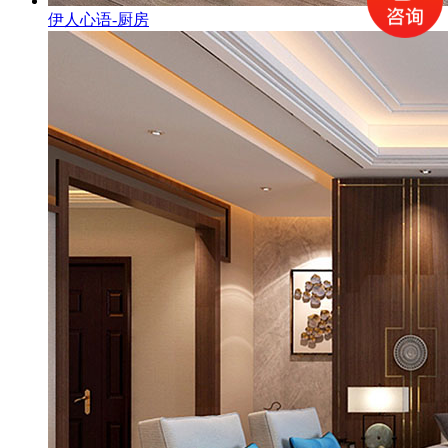
伊人心语-厨房