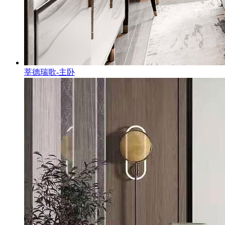
莘德瑞歌-主卧