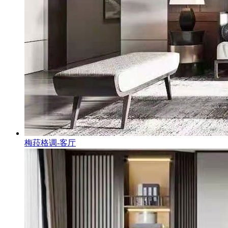
梅菈格调-客厅