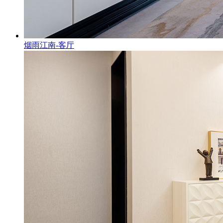
烟雨江南-客厅