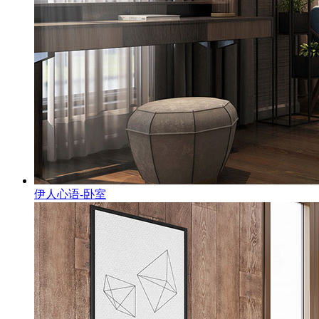
伊人心语-卧室