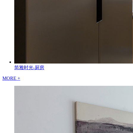
简雅时光-厨房
MORE +