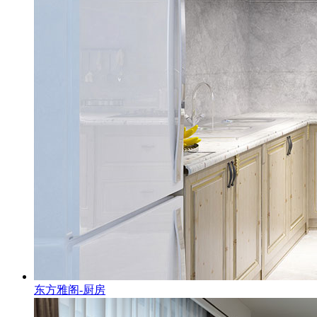
东方雅阁-厨房