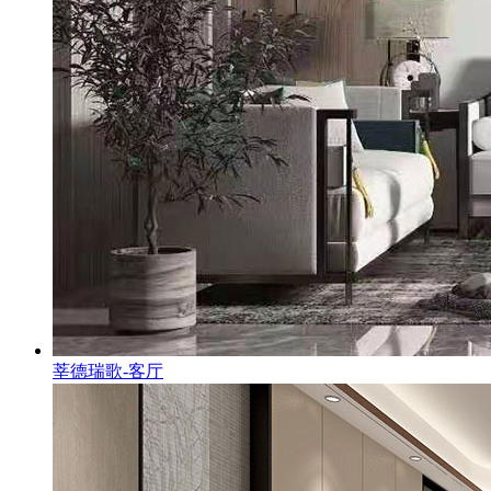
莘德瑞歌-客厅