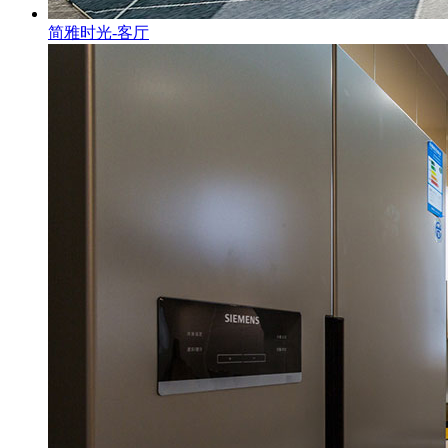
简雅时光-客厅