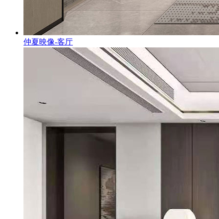
仲夏映像-客厅