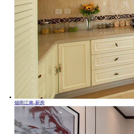
烟雨江南-厨房