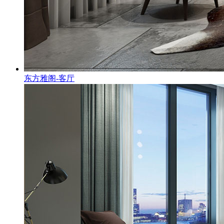
东方雅阁-客厅