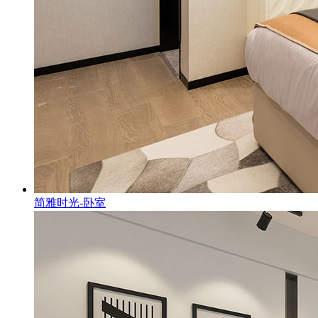
简雅时光-卧室